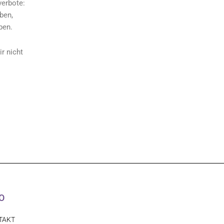
verbote:
ben,
ben.
r nicht
O
TAKT