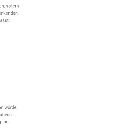
en, sofern
rlinkenden
passt.
en würde,
ativen
Spice