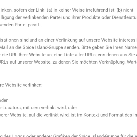
en, sofern der Link: (a) in keiner Weise irreführend ist; (b) nicht
illigung der verlinkenden Partei und ihrer Produkte oder Dienstleist
nkenden Partei passt.
sationen sind und an einer Verlinkung auf unsere Website interessie
Mail an die Spice Island-Gruppe senden. Bitte geben Sie Ihren Name
ie URL Ihrer Website an, eine Liste aller URLs, von denen aus Sie 
 URLs auf unserer Website, zu denen Sie möchten Verknüpfung. Wart
re Website verlinken:
oder
Locators, mit dem verlinkt wird; oder
er Website, auf die verlinkt wird, ist im Kontext und Format des In
 des Logos oder anderer Grafiken der Spice Island-Gruppe für die 