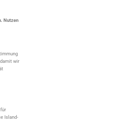
n. Nutzen
nstimmung
 damit wir
ät
für
e Island-