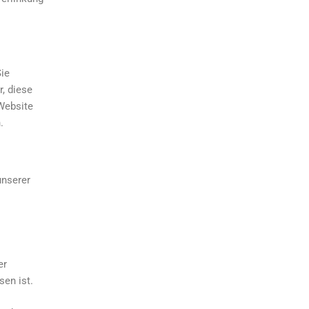
Sie
, diese
 Website
.
unserer
er
sen ist.